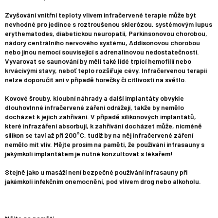
Zvyšování vnitřní teploty vlivem infračervené terapie může být
nevhodné pro jedince s roztroušenou sklerózou, systémovým lupus
erythematodes, diabetickou neuropatií, Parkinsonovou chorobou,
nádory centrálního nervového systému, Addisonovou chorobou
nebo jinou nemocí související s adrenalinovou nedostatečností.
Vyvarovat se saunování by měli také lidé trpící hemofilií nebo
krvácivými stavy, neboť teplo rozšiřuje cévy. Infračervenou terapii
nelze doporučit ani v případě horečky či citlivosti na světlo.
Kovové šrouby, kloubní náhrady a další implantáty obvykle
dlouhovlnné infračervené záření odrážejí, takže by nemělo
docházet k jejich zahřívání. V případě silikonových implantátů,
které infrazáření absorbují, k zahřívání docházet může, nicméně
silikon se taví až při 200°C, tudíž by na něj infračervené záření
nemělo mít vliv. Mějte prosím na paměti, že používání infrasauny s
jakýmkoli implantátem je nutné konzultovat s lékařem!
Stejně jako u masáží není bezpečné používání infrasauny při
jakémkoli infekčním onemocnění, pod vlivem drog nebo alkoholu.