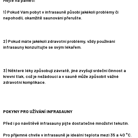
Mějte na paměti:
1) Pokud Vám pobyt v infrasauně působí jakékoli problémy či
nepohodlí, okamžitě saunování přerušte.
2) Pokud máte jakékoli zdravotní problémy, vždy používání
infrasauny konzultujte se svým lékařem.
3) Některé léky způsobují závratě, jiné zvyšují srdeční činnost a
krevní tlak, což je nežádoucí a v sauně může způsobit vážné
zdravotní komplikace.
POKYNY PRO UŽÍVÁNÍ INFRASAUNY
Před i po návštěvě infrasauny pijte dostatečné množství tekutin.
Pro příjemné chvíle v infrasauně je ideální teplota mezi 35 a 40 °C.