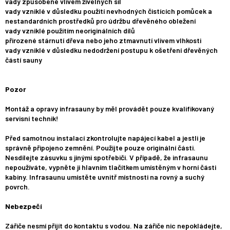
vady způsobené vlivem živelných sil
vady vzniklé v důsledku použití nevhodných čistících pomůcek a
nestandardních prostředků pro údržbu dřevěného obležení
vady vzniklé použitím neoriginálních dílů
přirozené stárnutí dřeva nebo jeho ztmavnutí vlivem vlhkosti
vady vzniklé v důsledku nedodržení postupu k ošetření dřevěných
částí sauny
Pozor
Montáž a opravy infrasauny by měl provádět pouze kvalifikovaný
servisní technik!
Před samotnou instalací zkontrolujte napájecí kabel a jestli je
správně připojeno zemnění. Použijte pouze originální části.
Nesdílejte zásuvku s jinými spotřebiči. V případě, že infrasaunu
nepoužíváte, vypněte ji hlavním tlačítkem umístěným v horní části
kabiny. Infrasaunu umístěte uvnitř místnosti na rovný a suchý
povrch.
Nebezpečí
Zářiče nesmí přijít do kontaktu s vodou. Na zářiče nic nepokládejte,