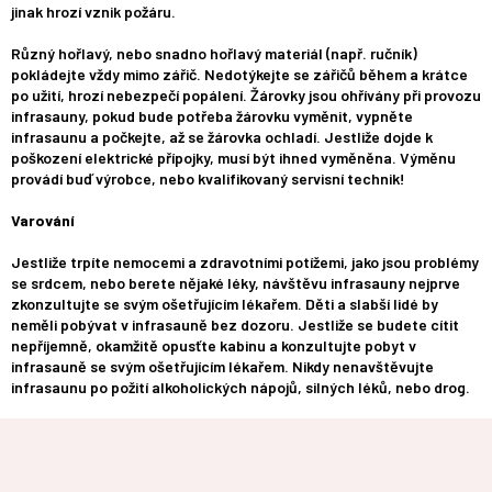
jinak hrozí vznik požáru.
Různý hořlavý, nebo snadno hořlavý materiál (např. ručník)
pokládejte vždy mimo zářič. Nedotýkejte se zářičů během a krátce
po užití, hrozí nebezpečí popálení. Žárovky jsou ohřívány při provozu
infrasauny, pokud bude potřeba žárovku vyměnit, vypněte
infrasaunu a počkejte, až se žárovka ochladí. Jestliže dojde k
poškození elektrické přípojky, musí být ihned vyměněna. Výměnu
provádí buď výrobce, nebo kvalifikovaný servisní technik!
Varování
Jestliže trpíte nemocemi a zdravotními potížemi, jako jsou problémy
se srdcem, nebo berete nějaké léky, návštěvu infrasauny nejprve
zkonzultujte se svým ošetřujícím lékařem. Děti a slabší lidé by
neměli pobývat v infrasauně bez dozoru. Jestliže se budete cítit
nepříjemně, okamžitě opusťte kabinu a konzultujte pobyt v
infrasauně se svým ošetřujícím lékařem. Nikdy nenavštěvujte
infrasaunu po požití alkoholických nápojů, silných léků, nebo drog.
Z
á
p