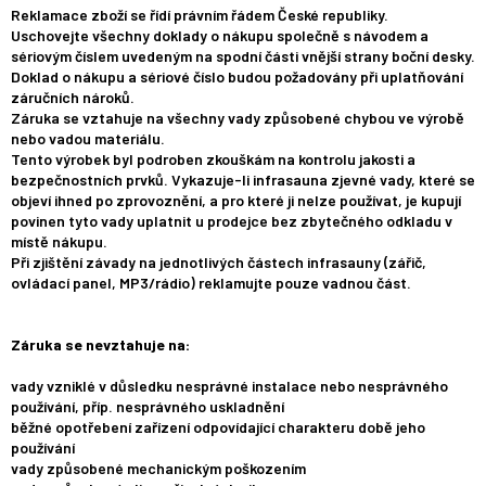
Reklamace zboží se řídí právním řádem České republiky.
Uschovejte všechny doklady o nákupu společně s návodem a
sériovým číslem uvedeným na spodní části vnější strany boční desky.
Doklad o nákupu a sériové číslo budou požadovány při uplatňování
záručních nároků.
Záruka se vztahuje na všechny vady způsobené chybou ve výrobě
nebo vadou materiálu.
Tento výrobek byl podroben zkouškám na kontrolu jakosti a
bezpečnostních prvků. Vykazuje-li infrasauna zjevné vady, které se
objeví ihned po zprovoznění, a pro které ji nelze používat, je kupují
povinen tyto vady uplatnit u prodejce bez zbytečného odkladu v
místě nákupu.
Při zjištění závady na jednotlivých částech infrasauny (zářič,
ovládací panel, MP3/rádio) reklamujte pouze vadnou část.
Záruka se nevztahuje na:
vady vzniklé v důsledku nesprávné instalace nebo nesprávného
používání, příp. nesprávného uskladnění
běžné opotřebení zařízení odpovídající charakteru době jeho
používání
vady způsobené mechanickým poškozením