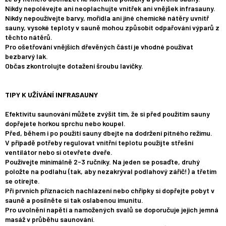
Nikdy nepolévejte ani neoplachujte vnitřek ani vnějšek infrasauny.
Nikdy nepoužívejte barvy, mořidla ani jiné chemické nátěry uvnitř
sauny, vysoké teploty v sauně mohou způsobit odpařování výparů z
těchto nátěrů.
Pro ošetřování vnějších dřevěných částí je vhodné používat
bezbarvý lak.
Občas zkontrolujte dotažení šroubu lavičky.
TIPY K UŽÍVÁNÍ INFRASAUNY
Efektivitu saunování můžete zvýšit tím, že si před použitím sauny
dopřejete horkou sprchu nebo koupel.
Před, během i po použití sauny dbejte na dodržení pitného režimu.
V případě potřeby regulovat vnitřní teplotu použijte střešní
ventilátor nebo si otevřete dveře.
Používejte minimálně 2-3 ručníky. Na jeden se posaďte, druhý
položte na podlahu (tak, aby nezakrýval podlahový zářič!) a třetím
se otírejte.
Při prvních příznacích nachlazení nebo chřipky si dopřejte pobyt v
sauně a posilněte si tak oslabenou imunitu.
Pro uvolnění napětí a namožených svalů se doporučuje jejich jemná
masáž v průběhu saunování.