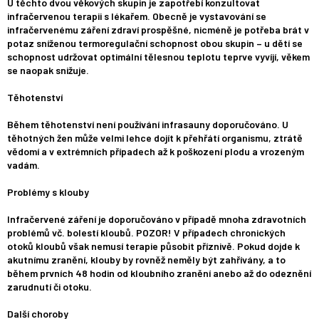
U těchto dvou věkových skupin je zapotřebí konzultovat
infračervenou terapii s lékařem. Obecně je vystavování se
infračervenému záření zdraví prospěšné, nicméně je potřeba brát v
potaz sníženou termoregulační schopnost obou skupin – u dětí se
schopnost udržovat optimální tělesnou teplotu teprve vyvíjí, věkem
se naopak snižuje.
Těhotenství
Během těhotenství není používání infrasauny doporučováno. U
těhotných žen může velmi lehce dojít k přehřátí organismu, ztrátě
vědomí a v extrémních případech až k poškození plodu a vrozeným
vadám.
Problémy s klouby
Infračervené záření je doporučováno v případě mnoha zdravotních
problémů vč. bolestí kloubů. POZOR! V případech chronických
otoků kloubů však nemusí terapie působit příznivě. Pokud dojde k
akutnímu zranění, klouby by rovněž neměly být zahřívány, a to
během prvních 48 hodin od kloubního zranění anebo až do odeznění
zarudnutí či otoku.
Další choroby