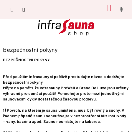
Přejít
NÁKUP
na
obsah
KOŠÍK
Bezpečnostní pokyny
BEZPEČNOSTNÍ POKYNY
Před použitím infrasauny si pečlivě prostudujte návod a dodržujte
bezpečnostní pokyny.
Mějte na paměti, že infrasauny ProWell a Grand De Luxe jsou určeny
výhradně pro domácí použití! Ponechejte proto mezi jednotlivými
saunovacími cykly dostatečnou časovou prodlevu.
1) Povrch, na kterém je sauna umístěna, musí být rovný a suchý. V
žádném případě saunu nepoužívejte v bezprostřední blízkosti vody
– vany, bazénu apod. Saunu neumisťujte na koberec.