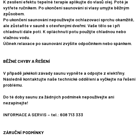
K zesílení efektu tepelné terapie aplikujte do vlasů olej. Poté je
vytřete ručníkem. Po ukončení saunování si vlasy umyjte běžným
způsobem.
Po ukončení saunování nepoužívejte ochlazovací sprchu okamžitě,
ale zůstaňte v sauně s otevřenými dveřmi. Vaše tělo se i při
chladnutí dále potí. K opláchnutí potu použijte chladnou nebo
vlažnou vodu.
Účinek relaxace po saunování zvýšíte odpočinkem nebo spánkem.
BĚŽNÉ CHYBY A ŘEŠENÍ
V případě jakékoli závady saunu vypněte a odpojte z elektřiny.
Následně kontaktujte naše technické oddělení a vyčkejte na řešení
problému.
Do té doby saunu za žádných podmínek nepoužívejte ani
nezapínejte!
INFORMACE A SERVIS – tel.: 608 713 333
ZÁRUČNÍ PODMÍNKY