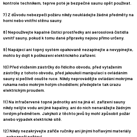
kontrole technikem, teprve poté je bezpečné saunu opět používat.
7) Z důvodu nebezpečí požáru nikdy neukládejte žádné předměty na
horní nebo vnitřní stěnu sauny.
8) Nepoužívejte kapalné čistící prostředky ani aerosolová čistidla
uvnitř sauny, pokud k tomu dané přípravky nejsou přímo určeny.
9) Napájecí ani topný systém opakovaně nezapínejte a nevypínejte,
mohlo by dojít k poškození elektrického zařízení.
10) Před vložením zástrčky do řídícího obvodu, před vytažením
zástrčky z tohoto obvodu, před jakoukoli manipulací s ovládáním
sauny si pečlivě osušte ruce. Nikdy neprovádějte ovládání mokrýma
rukama nebo mokrým holým chodidlem; předejdete tak úrazu
elektrickým proudem.
11) Na infračervené topné jednotky ani na jiná el. zařízení sauny
nikdy nelijte vodu ani jiné kapaliny, ani do nich nenarážejte žádným
tvrdým předmětem. Jakýkoli z těchto jevů by mohl způsobit požár
anebo výpadek elektrické sítě.
12) Nikdy nezakrývejte zářiče ručníky ani jinými hořlavými materiály
– nebezpečí požáru!