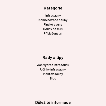
a
t
Kategorie
í
Infrasauny
Kombinované sauny
Finské sauny
Sauny na míru
Příslušenství
Rady a tipy
Jan vybrat infrasaunu
Účinky infrasauny
Montáž sauny
Blog
Důležité informace