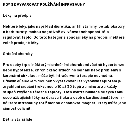
KDY SE VYVAROVAT POUŽÍVÁNÍ INFRASAUNY
Léky na předpis
Některé léky, jako například diuretika, antihistaminy, betablokátory
a barbituráty, mohou negativně ovlivňovat schopnost těla
regulovat teplo. Do této kategorie spadají léky na předpis i některé
volně prodejné léky.
Srdeční choroby
Pro osoby trpící některými srdečními chorobami včetně hypertenze
nebo hypotenze, chronického srdečního selhání nebo problémy s
koronární cirkulací, může být infračervená terapie nevhodná.
Přímým důsledkem dlouhého vystavování se vysokým teplotám je
zrychlení srdeční frekvence o 10 až 30 tepů za minutu za každý
stupeň zvýšené tělesné teploty. Tato kontraindikace se týká také
osob užívajících léky na úpravu tlaku a osob s kardiostimulátorem –
některé infrasauny totiž mohou obsahovat magnet, který může jeho
činnost ovlivnit.
Děti a starší lidé