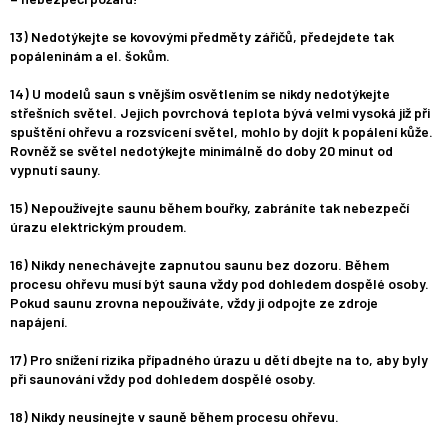
13) Nedotýkejte se kovovými předměty zářičů, předejdete tak
popáleninám a el. šokům.
14) U modelů saun s vnějším osvětlením se nikdy nedotýkejte
střešních světel. Jejich povrchová teplota bývá velmi vysoká již při
spuštění ohřevu a rozsvícení světel, mohlo by dojít k popálení kůže.
Rovněž se světel nedotýkejte minimálně do doby 20 minut od
vypnutí sauny.
15) Nepoužívejte saunu během bouřky, zabráníte tak nebezpečí
úrazu elektrickým proudem.
16) Nikdy nenechávejte zapnutou saunu bez dozoru. Během
procesu ohřevu musí být sauna vždy pod dohledem dospělé osoby.
Pokud saunu zrovna nepoužíváte, vždy ji odpojte ze zdroje
napájení.
17) Pro snížení rizika případného úrazu u dětí dbejte na to, aby byly
při saunování vždy pod dohledem dospělé osoby.
18) Nikdy neusínejte v sauně během procesu ohřevu.