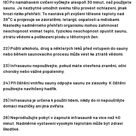
19) Po namáhavém cvičení vyčkejte alespoň 30 minut, než použijete
saunu. Je nezbytné umožnit svému tělu provést ochlazení, jinak
hrozí riziko přehřátí. To nastává při zvýšení tělesné teploty nad
39°C a projevuje se závratěmi, letargií, ospalostí a mdlobami.
Následky nadměrného přehřátí organismu mohou zahrnovat
neschopnost vnímat teplo, fyzickou neschopnost opustit saunu,
ztrátu vědomí a poškození plodu u těhotných žen.
22) Požití alkoholu, drog a některých léků před vstupem do sauny
nebo během saunovacího procesu může vést ke ztrátě vědomí.
23) Infrasaunu nepoužívejte, pokud máte otevřená zranění, oční
choroby nebo vážné popáleniny.
24) Při čištění vnitřku sauny odpojte saunu ze zásuvky. K čištění
používejte navlhčený hadřík.
25) Infrasauna je určena k použití lidem, nikdy do ní nepouštějte
domácí mazlíčky ani jiná zvířata.
26) Neprodlužujte pobyt v zapnuté infrasauně na více než 40
minut. Nadměrné vystavení vysokým teplotám může být zdraví
škodlivé.