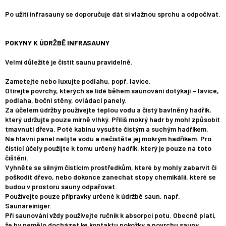
Po užití infrasauny se doporučuje dát si vlažnou sprchu a odpočívat.
POKYNY K ÚDRŽBĚ INFRASAUNY
Velmi důležité je čistit saunu pravidelně.
Zametejte nebo luxujte podlahu, popř. lavice.
Otírejte povrchy, kterých se lidé během saunování dotýkají – lavice,
podlaha, boční stěny, ovládací panely.
Za účelem údržby používejte teplou vodu a čistý bavlněný hadřík,
který udržujte pouze mírně vlhký. Příliš mokrý hadr by mohl způsobit
tmavnutí dřeva. Poté kabinu vysušte čistým a suchým hadříkem.
Na hlavní panel nelijte vodu a nečistěte jej mokrým hadříkem. Pro
čistící účely použijte k tomu určený hadřík, který je pouze na toto
čištění.
Vyhněte se silným čistícím prostředkům, které by mohly zabarvit či
poškodit dřevo, nebo dokonce zanechat stopy chemikálií, které se
budou v prostoru sauny odpařovat.
Používejte pouze přípravky určené k údržbě saun, např.
Saunareiniger.
Při saunování vždy používejte ručník k absorpci potu. Obecně platí,
že by nemělo docházet ke kontaktu pokožky a povrchu sauny.