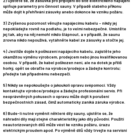
2) Ujistěte se, že zásuvka pro připojení do sítě elektrického napájení
splňuje parametry pro činnost sauny. V případě slabého příkonu
může dojít k přehřívání zásuvky anebo dokonce ke vzniku požáru.
3) Zvýšenou pozornost věnujte napájecímu kabelu – nikdy jej
nepokládejte rovně na podlahu, je to velmi nebezpečné. Umístěte
jej tak, aby na něj nemohl nikdo šlápnout, a v případě, že saunu
zrovna nikdo nepoužívá, vytáhněte kabel ze zásuvky a stočte jej.
4) Jestliže dojde k poškození napájecího kabelu, zajistěte jeho
okamžitou výměnu výrobcem, prodejcem nebo jinou kvalifikovanou
osobou. V případě, že kabel poškozen není, ale na dotek je příliš
horký, opět se obraťte na výrobce/prodejce a žádejte kontrolu;
předejte tak případnému nebezpečí.
5) Nikdy se nepokoušejte o jakoukoli opravu svépomocí. Vždy
kontaktujte výrobce/prodejce a žádejte profesionální servis. Při
neoprávněných pokusech o opravu může dojít k porušení
bezpečnostních zásad, čímž automaticky zaniká záruka výrobce.
6) Bude-li nutné vyměnit některé díly sauny, ujistěte se, že
náhradní díly mají stejné charakteristiky jako díly původní. Použití
neautorizovaných dílů může vést ke vzniku požáru, úrazu
elektrickým proudem apod. Po výměně dílů vždy trvejte na servisní